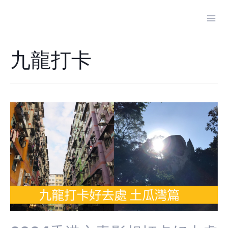
Skip
to
Mai
content
Men
九龍打卡