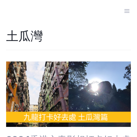
Skip
to
Mai
content
Men
土瓜灣