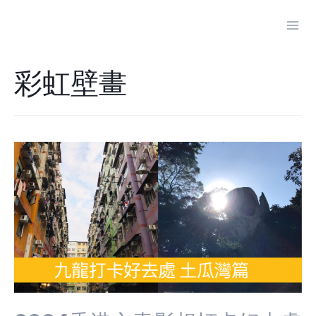
Skip
to
Mai
content
Men
彩虹壁畫