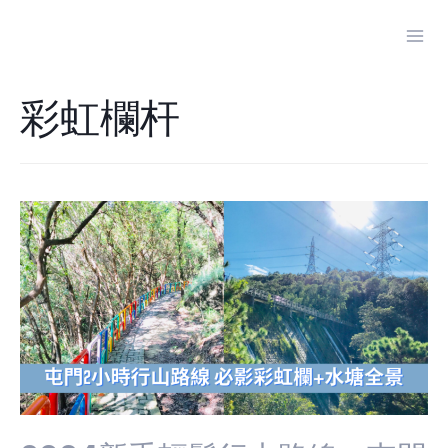
Skip
to
Mai
content
Men
彩虹欄杆