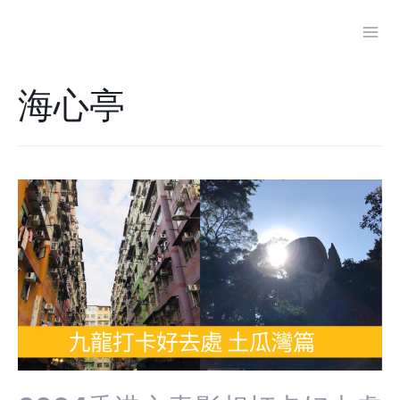
Skip
to
Mai
content
Men
海心亭