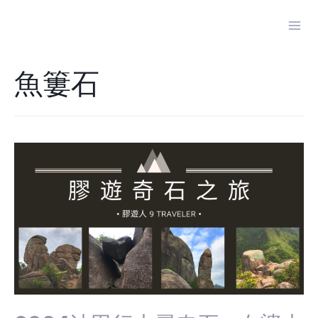
Skip
to
Mai
content
Men
魚簍石