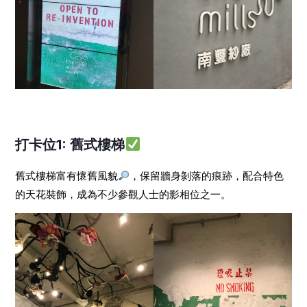
打卡位1: 舊式樓梯
舊式樓梯富有懷舊風貌
，保留牆身剝落的痕跡，配合特色
的天花裝飾，成為不少參觀人士的影相位之一。