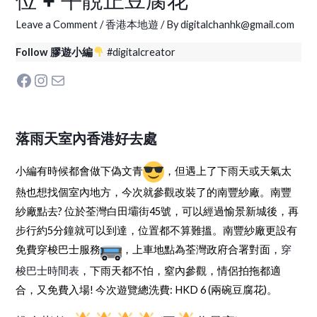
位 + 平靚正豆腐花
Leave a Comment
/
香港本地遊
/ By
digitalchanhk@gmail.com
Follow 膠遊小編
#digitalcreator
Facebook
Instagram
Mail
落雨天室內香港好去處
小編有時候都會做下偽文青
，但遇上了下雨天或天氣太
熱也想找個室內地方，今次就參觀改裝了的南豐紗廠。南豐
紗廠點去? 位於荃灣白田壩街45號，可以經過愉景新城後，再
步行約5分鐘就可以到達，位置都不算難搵。南豐紗廠更設有
免費穿梭巴士服務
，上車地點為荃灣政府合署對面，
穿
梭巴士時間表
，下雨天都不怕，窒內參觀，情侶拍拖都適
合，又免費入場! 今次遊覽總洗費: HKD 6 (兩碗豆腐花)。