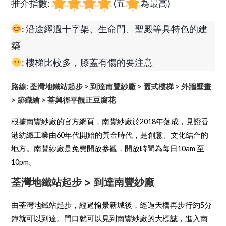
推介指數:
(五
為最高)
: 沿途經過十字架、生命門、聖殿等具特色的建
築
: 樓梯比較多，膝蓋有傷的要注意
路線: 荃灣地鐵站起步 > 到達南豐紗廠 > 舊式樓梯 > 外牆壁畫
> 跡織繪 > 荃興徑平靚正豆腐花
根據南豐紗廠的官方網頁，南豐紗廠於2018年落成，見證香
港紡織工業由60年代開始的黃金時代，是創意、文化結合的
地方。南豐紗廠是免費開放參觀，開放時間為每日10am 至
10pm。
荃灣地鐵站起步 > 到達南豐紗廠
由荃灣地鐵站起步，經過愉景新城後，經過天橋再步行約5分
鐘就可以到達。門口就可以見到南豐紗廠的大標誌，進入南