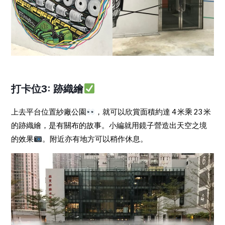
打卡位3: 跡織繪
上去平台位置紗廠公園
，就可以欣賞面積約達 4 米乘 23 米
的跡織繪，是有關布的故事。小編就用鏡子營造出天空之境
的效果
。附近亦有地方可以稍作休息。