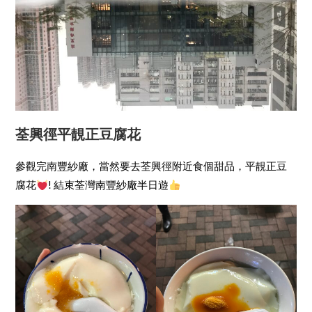
荃興徑平靚正豆腐花
參觀完南豐紗廠，當然要去荃興徑附近食個甜品，平靚正豆
腐花
! 結束荃灣南豐紗廠半日遊