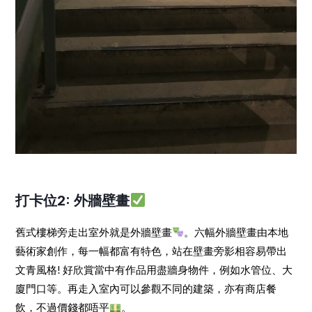
打卡位2: 外牆壁畫
舊式樓梯旁走出室外就是外牆壁畫
。六幅外牆壁畫由本地
藝術家創作，每一幅都富有特色，站在壁畫旁影相容易帶出
文青風格! 好欣賞當中有作品用盡牆身物件，例如水管位、大
廈門口等。再走入室內可以參觀不同的建築，亦有商店餐
飲，不過價錢都唔平
。